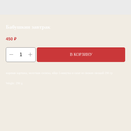
Бабушкин завтрак
450
₽
В КОРЗИНУ
жареная картшка, молочная сосиска, яйцо 5-минутка и салат из свежих овощей 290 гр
Weight: 290 g