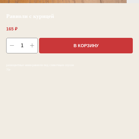
Равиоли с курицей
165
₽
В КОРЗИНУ
разноцветные мини-равиоли под сливочным соусом
70г