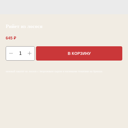
Рийет из лосося
645
₽
В КОРЗИНУ
нежный паштет из лосося с творожным сыром и вялеными томатами на бриошь